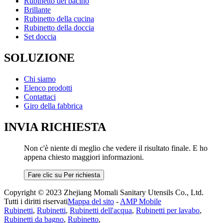
Rubinetto del bacino
Brillante
Rubinetto della cucina
Rubinetto della doccia
Set doccia
SOLUZIONE
Chi siamo
Elenco prodotti
Contattaci
Giro della fabbrica
INVIA RICHIESTA
Non c'è niente di meglio che vedere il risultato finale. E ho
appena chiesto maggiori informazioni.
Fare clic su Per richiesta
Copyright © 2023 Zhejiang Momali Sanitary Utensils Co., Ltd.
Tutti i diritti riservati
Mappa del sito
-
AMP Mobile
Rubinetti
,
Rubinetti
,
Rubinetti dell'acqua
,
Rubinetti per lavabo
,
Rubinetti da bagno
,
Rubinetto
,