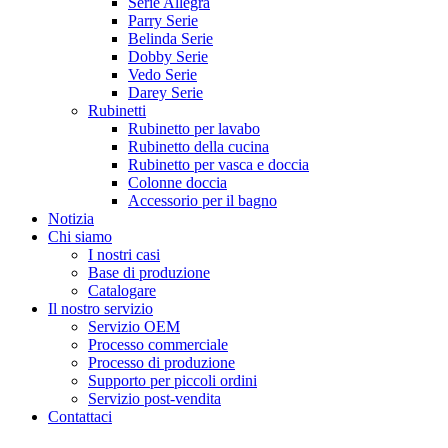
Serie Allegra
Parry Serie
Belinda Serie
Dobby Serie
Vedo Serie
Darey Serie
Rubinetti
Rubinetto per lavabo
Rubinetto della cucina
Rubinetto per vasca e doccia
Colonne doccia
Accessorio per il bagno
Notizia
Chi siamo
I nostri casi
Base di produzione
Catalogare
Il nostro servizio
Servizio OEM
Processo commerciale
Processo di produzione
Supporto per piccoli ordini
Servizio post-vendita
Contattaci