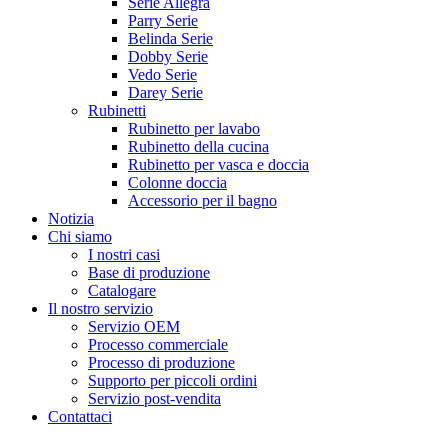
Serie Allegra
Parry Serie
Belinda Serie
Dobby Serie
Vedo Serie
Darey Serie
Rubinetti
Rubinetto per lavabo
Rubinetto della cucina
Rubinetto per vasca e doccia
Colonne doccia
Accessorio per il bagno
Notizia
Chi siamo
I nostri casi
Base di produzione
Catalogare
Il nostro servizio
Servizio OEM
Processo commerciale
Processo di produzione
Supporto per piccoli ordini
Servizio post-vendita
Contattaci