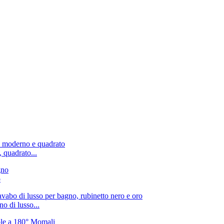
 quadrato...
o
o di lusso...