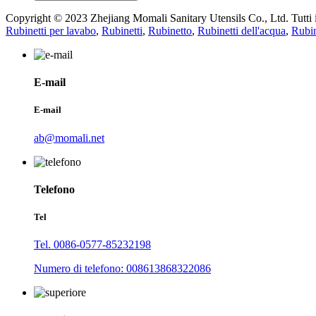
Copyright © 2023 Zhejiang Momali Sanitary Utensils Co., Ltd. Tutti i d
Rubinetti per lavabo
,
Rubinetti
,
Rubinetto
,
Rubinetti dell'acqua
,
Rubin
E-mail
E-mail
ab@momali.net
Telefono
Tel
Tel. 0086-0577-85232198
Numero di telefono: 008613868322086