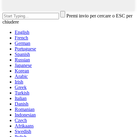
Premi invio per cercare o ESC per
chiudere
English
French
German
Portuguese
Spanish
Russian
Japanese
Korean
Arabic
Irish
Greek
Turkish
Italian
Danish
Romanian
Indonesian
Czech
Afrikaans
Swedish
Polish