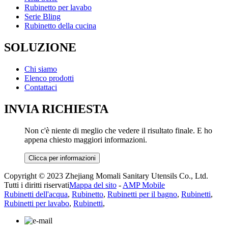
Rubinetto per lavabo
Serie Bling
Rubinetto della cucina
SOLUZIONE
Chi siamo
Elenco prodotti
Contattaci
INVIA RICHIESTA
Non c'è niente di meglio che vedere il risultato finale. E ho
appena chiesto maggiori informazioni.
Clicca per informazioni
Copyright © 2023 Zhejiang Momali Sanitary Utensils Co., Ltd.
Tutti i diritti riservati
Mappa del sito
-
AMP Mobile
Rubinetti dell'acqua
,
Rubinetto
,
Rubinetti per il bagno
,
Rubinetti
,
Rubinetti per lavabo
,
Rubinetti
,