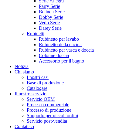
Serie Allegra
Parry Serie
Belinda Serie
Dobby Serie
Vedo Serie
Darey Serie
Rubinetti
Rubinetto per lavabo
Rubinetto della cucina
Rubinetto per vasca e doccia
Colonne doccia
Accessorio per il bagno
Notizia
Chi siamo
I nostri casi
Base di produzione
Catalogare
Il nostro servizio
Servizio OEM
Processo commerciale
Processo di produzione
Supporto per piccoli ordini
Servizio post-vendita
Contattaci